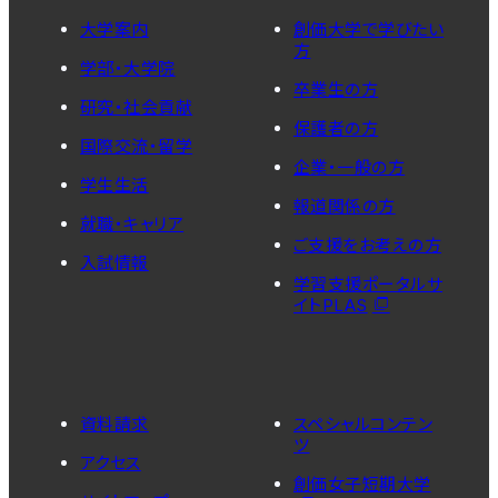
大学案内
創価大学で学びたい
方
学部・大学院
卒業生の方
研究・社会貢献
保護者の方
国際交流・留学
企業・一般の方
学生生活
報道関係の方
就職・キャリア
ご支援をお考えの方
入試情報
学習支援ポータルサ
イトPLAS
資料請求
スペシャルコンテン
ツ
アクセス
創価女子短期大学