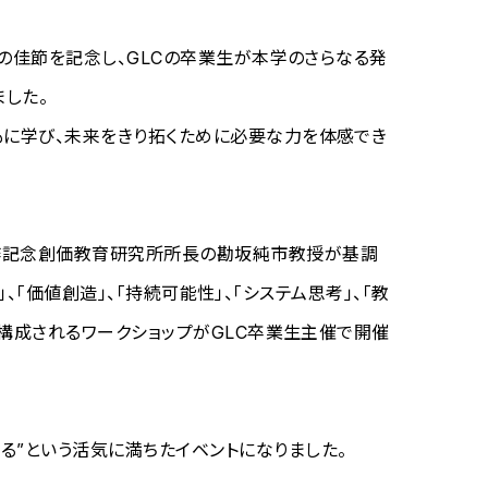
年の佳節を記念し、GLCの卒業生が本学のさらなる発
ました。
もに学び、未来をきり拓くために必要な力を体感でき
大作記念創価教育研究所所長の勘坂純市教授が基調
」、「価値創造」、「持続可能性」、「システム思考」、「教
で構成されるワークショップがGLC卒業生主催で開催
る”という活気に満ちたイベントになりました。