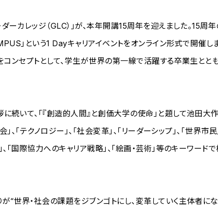
ーカレッジ（GLC）」が、本年開講15周年を迎えました。15周
CAMPUS」という1 Dayキャリアイベントをオンライン形式で開催し
」をコンセプトとして、学生が世界の第一線で活躍する卒業生とと
拶に続いて、「『創造的人間』と創価大学の使命」と題して池田
会」、「テクノロジー」、「社会変革」、「リーダーシップ」、「世界市民
」、「国際協力へのキャリア戦略」、「絵画・芸術」等のキーワード
が“世界・社会の課題をジブンゴトにし、変革していく主体者にな