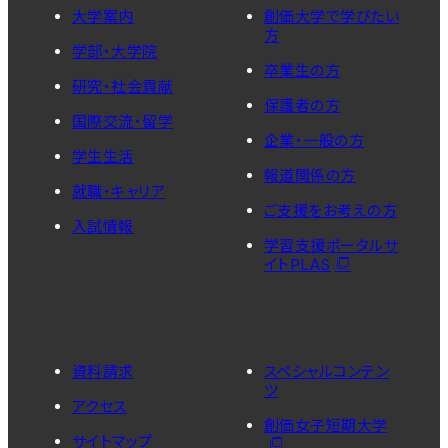
大学案内
創価大学で学びたい
方
学部・大学院
卒業生の方
研究・社会貢献
保護者の方
国際交流・留学
企業・一般の方
学生生活
報道関係の方
就職・キャリア
ご支援をお考えの方
入試情報
学習支援ポータルサ
イトPLAS
資料請求
スペシャルコンテン
ツ
アクセス
創価女子短期大学
サイトマップ