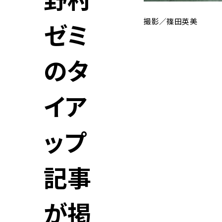
野村
撮影／篠田英美
ゼミ
のタ
イア
ップ
記事
が掲