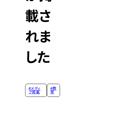
載さ
れま
した
#
メディ
#
教
ア掲載
育