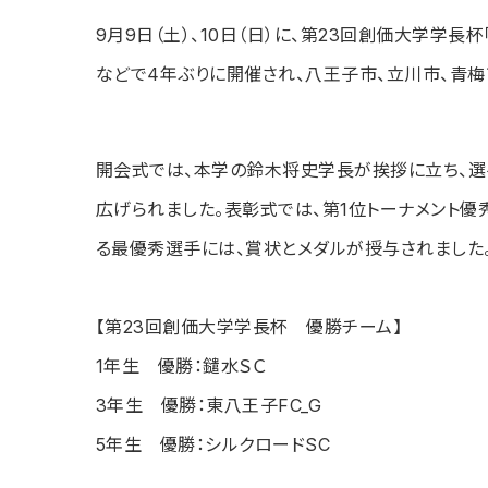
9
月
9
日（土）、
10
日（日）に、第
23
回創価大学学長杯
などで
4
年ぶりに開催され、八王子市、立川市、青
開会式では、本学の鈴木将史学長が挨拶に立ち、選
広げられました。
表彰式では、第
1
位トーナメント優
る最優秀選手には、賞状とメダルが授与されました
【第
23
回創価大学学長杯 優勝チーム】
1
年生 優勝：鑓水ＳＣ
3
年生 優勝：東八王子
FC_G
5
年生 優勝：シルクロード
SC