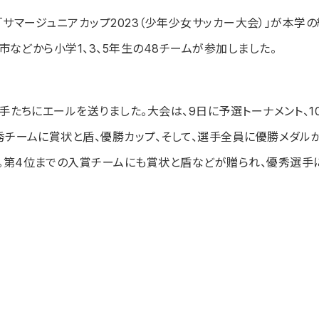
「サマージュニアカップ
2023
（少年少女サッカー大会）」が本学の
梅市などから小学
1
、
3
、
5
年生の
48
チームが参加しました。
手たちにエールを送りました。
大会は、
9
日に予選トーナメント、
1
秀チームに賞状と盾、優勝カップ、そして、選手全員に優勝メダル
。第
4
位までの入賞チームにも賞状と盾などが贈られ、優秀選手