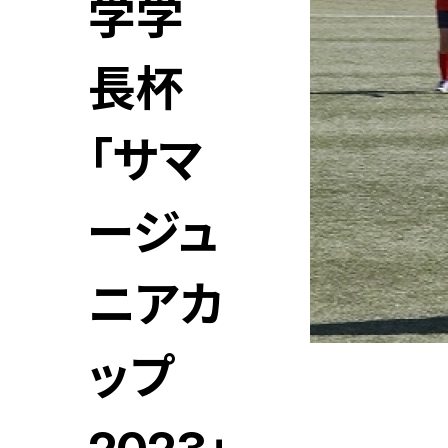
学学
長杯
「サマ
ージュ
ニアカ
ップ