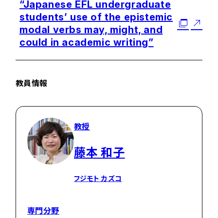
“Japanese EFL undergraduate
students’ use of the epistemic
modal verbs may, might, and
could in academic writing”
教員情報
教授
藤本 和子
フジモト カズコ
専門分野