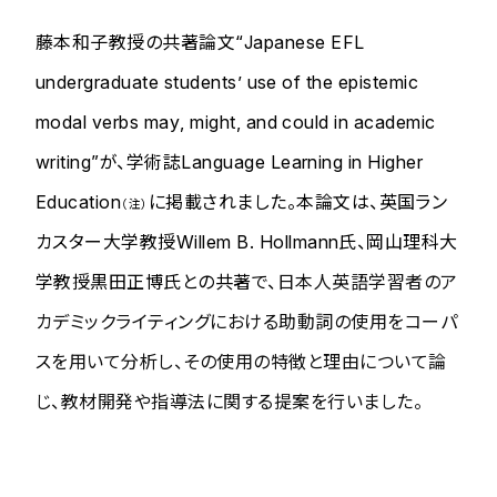
藤本和子教授の共著論文“Japanese EFL
undergraduate students’ use of the epistemic
modal verbs
may
,
might
, and
could
in academic
writing”が、学術誌
Language Learning in Higher
Education
に掲載されました。本論文は、英国ラン
（注）
カスター大学教授
Willem B. Hollmann
氏、
岡山理科大
学教授黒田正博氏との共著で、
日本人英語学習者のア
カデミックライティングにおける助動詞の使用をコーパ
スを用いて分析し、その使用の特徴と理由について論
じ、教材開発や指導法に関する提案を行いました。