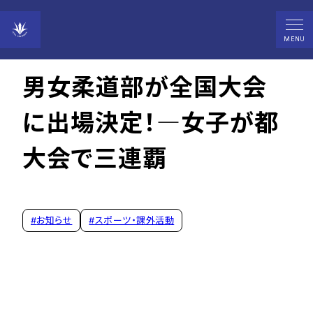
2024年05月31日
MENU
男女柔道部が全国大会
に出場決定！―女子が都
大会で三連覇
#
お知らせ
#
スポーツ・課外活動