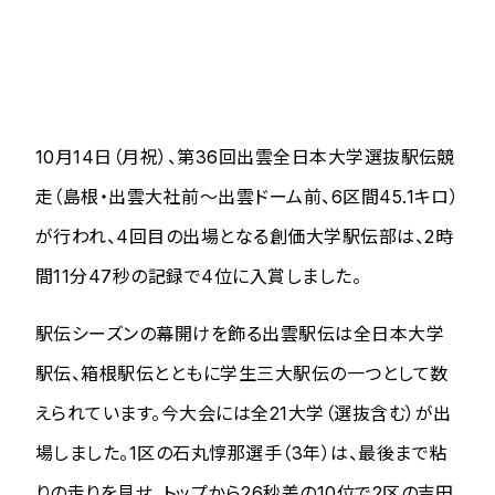
10月14日（月祝）、第36回出雲全日本大学選抜駅伝競
走（島根・出雲大社前～出雲ドーム前、6区間45.1キロ）
が行われ、4回目の出場となる創価大学駅伝部は、2時
間11分47秒の記録で4位に入賞しました。
駅伝シーズンの幕開けを飾る出雲駅伝は全日本大学
駅伝、箱根駅伝とともに学生三大駅伝の一つとして数
えられています。今大会には全21大学（選抜含む）が出
場しました。1区の石丸惇那選手（3年）は、最後まで粘
りの走りを見せ、トップから26秒差の10位で2区の吉田