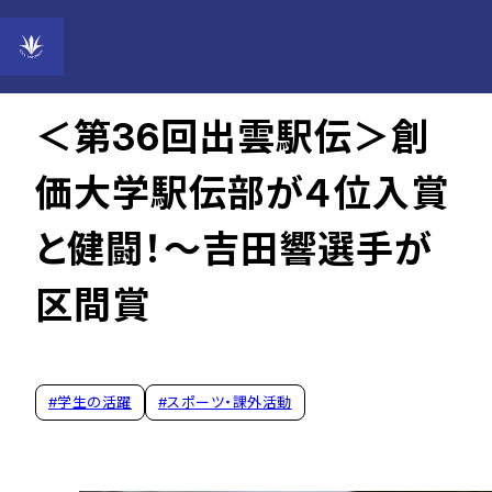
2024年10月15日
＜第36回出雲駅伝＞創
価大学駅伝部が４位入賞
と健闘！～吉田響選手が
区間賞
#
学生の活躍
#
スポーツ・課外活動