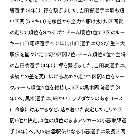
響選手（4年）に襷を繋ぎました。吉田響選手は最も短
い区間（5.8キロ）を序盤から全力で駆け抜け、区間賞
の走りで順位を9つあげてチーム順位1位で3区のルー
キー山口翔輝選手へ（1年）。山口選手は初の学生三大
駅伝を堂々と走り切り区間7位、チーム順位4位で主将
の吉田凌選手（4年）に襷を繋ぎました。吉田凌選手は、
後続との差を更に広げる攻めの走りで区間4位をマー
ク。チーム順位４位を維持し、5区の黒木陽向選手（3
年）へ。黒木選手は、細かいアップダウンのあるコース
に冷静に対応するなど、落ち着いた安定した走りで区
間6位と快走。4位の順位のままアンカーの小暮栄輝選
手（4年）へ。初の出雲駅伝となる小暮選手は最長区間