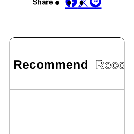
Share
Recommend
Reco
#
メディア掲載
大学受験NOW
に、理工学部新
学科の紹介記事
2024.10.7
#
お知らせ
#
メディア