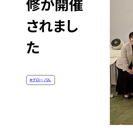
修が開催
されまし
た
#
グローバル