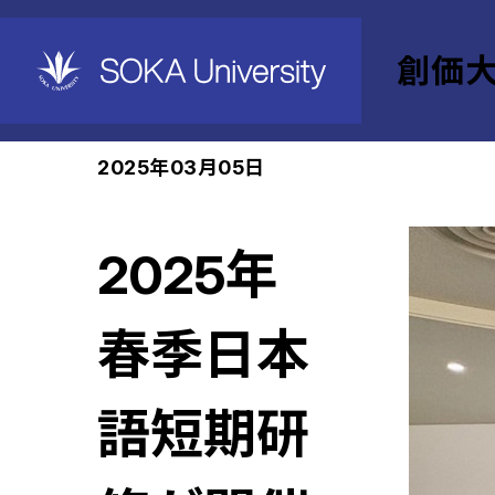
創価
ホーム
創価大学韓国事務所
News
2025年03月05日
2025年
春季日本
語短期研