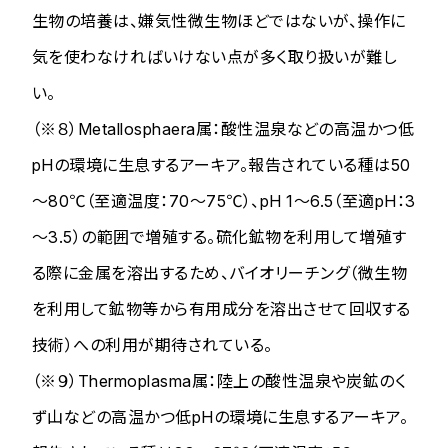
生物の培養は、嫌気性微生物ほどではないが、操作に
気を使わなければいけない点が多く取り扱いが難し
い。
（※８）
Metallosphaera
属：酸性温泉などの高温かつ低
pHの環境に生息するアーキア。報告されている種は50
～80℃（至適温度：70～75℃）、pH 1～6.5（至適pH：3
～3.5）の範囲で増殖する。硫化鉱物を利用して増殖す
る際に金属を溶出するため、バイオリーチング（微生物
を利用して鉱物等から有用成分を溶出させて回収する
技術）への利用が期待されている。
（※９）
Thermoplasma
属：陸上の酸性温泉や炭鉱のく
ず山などの高温かつ低pHの環境に生息するアーキア。