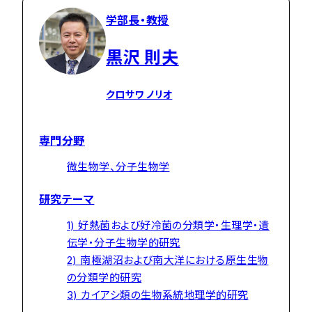
学部長・教授
黒沢 則夫
クロサワ ノリオ
専門分野
微生物学、分子生物学
研究テーマ
1) 好熱菌および好冷菌の分類学・生理学・遺
伝学・分子生物学的研究
2) 南極湖沼および南大洋における原生生物
の分類学的研究
3) カイアシ類の生物系統地理学的研究