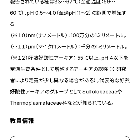
報告されている種は33～67℃（至適温度：59～
60℃）、pH 0.5～4.0（至適pH：1～2）の範囲で増殖す
る。
（※１０）nm（ナノメートル）：100万分の1ミリメートル。
（※１１）μm（マイクロメートル）：千分の1ミリメートル。
（※１２）好熱好酸性アーキア： 55℃以上、pH 4以下を
至適生育条件として増殖するアーキアの総称（※研究
者により定義が少し異なる場合がある）。代表的な好熱
好酸性アーキアのグループとして
Sulfolobaceae
や
Thermoplasmataceae
科などが知られている。
教員情報