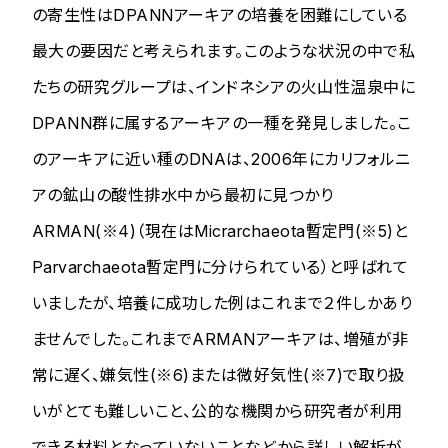
の寄生性はDPANNアーキアの培養を困難にしている
最大の要因だと考えられます。このような状況の中で私
たちの研究グループは、インドネシアの火山性温泉中に
DPANN群に属するアーキアの一種を発見しました。こ
のアーキアに近い種のDNAは、2006年にカリフォルニ
アの鉱山の酸性排水中から最初に見つかり
ARMAN(※4)（現在は
Micrarchaeota
暫定門(※5)と
Parvarchaeota
暫定門に分けられている）と呼ばれて
いましたが、培養に成功した例はこれまで２件しかあり
ませんでした。これまでARMANアーキアは、増殖が非
常に遅く、嫌気性(※6)または微好気性(※7)で取り扱
いがとても難しいこと、公的な機関から研究者が利用
できる材料となっていないことなどから詳しい解析が