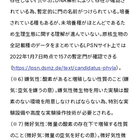
存在しない門(※3)。DNA解析によって存在が確認さ
れている為、暫定的に門の名前がつけられている。培養
されている種もあるが、未培養種がほとんどであるた
め生理生態に関する理解が進んでいない。原核生物の
全記載種のデータをまとめているLPSNサイト上では
2022年1月7日時点で157の暫定門が確認できる
（
https://lpsn.dsmz.de/text/candidatus-phyla
）。
（※６）嫌気性：酸素があると増殖しない性質のこと（嫌
気：空気を嫌うの意）。嫌気性微生物を用いた実験は酸
素のない環境を用意しなければならない為、特別な実
験設備や高度な実験操作技術が必要とされる。
（※７）微好気性：微量の酸素の存在下で増殖する性質
のこと（微好気：微量の空気を好むの意）。微好気性微