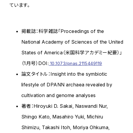
ています。
掲載誌：科学雑誌「Proceedings of the
National Academy of Sciences of the United
States of America（米国科学アカデミー紀要）」
（1月号）DOI
:
10.1073/pnas.2115449119
論文タイトル：Insight into the symbiotic
lifestyle of DPANN archaea revealed by
cultivation and genome analyses
著者：Hiroyuki D. Sakai, Naswandi Nur,
Shingo Kato, Masahiro Yuki, Michiru
Shimizu, Takashi Itoh, Moriya Ohkuma,