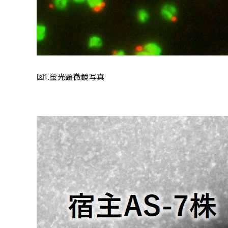
図1.蛍光顕微鏡写真