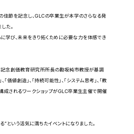
年の佳節を記念し、GLCの卒業生が本学のさらなる発
ました。
もに学び、未来をきり拓くために必要な力を体感でき
大作記念創価教育研究所所長の勘坂純市教授が基調
」、「価値創造」、「持続可能性」、「システム思考」、「教
で構成されるワークショップがGLC卒業生主催で開催
る”という活気に満ちたイベントになりました。