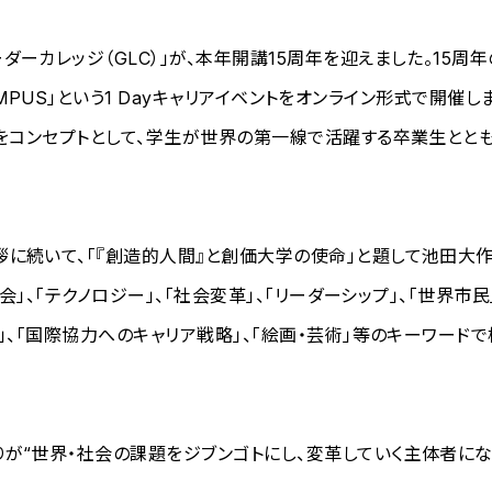
ーカレッジ（GLC）」が、本年開講15周年を迎えました。15周
CAMPUS」という1 Dayキャリアイベントをオンライン形式で開催し
」をコンセプトとして、学生が世界の第一線で活躍する卒業生とと
拶に続いて、「『創造的人間』と創価大学の使命」と題して池田
会」、「テクノロジー」、「社会変革」、「リーダーシップ」、「世界市民
」、「国際協力へのキャリア戦略」、「絵画・芸術」等のキーワード
が“世界・社会の課題をジブンゴトにし、変革していく主体者にな