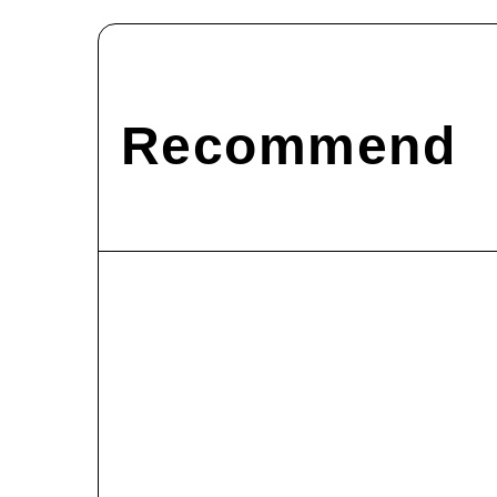
Recommend
#
お知らせ
#
メディア掲載
3/16付の朝日新聞朝刊に、文学部生