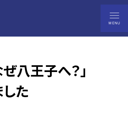
MENU
なぜ八王子へ？」
ました