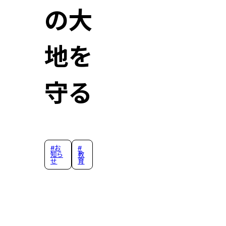
の大
地を
守る
#
お
#
知ら
教
せ
育