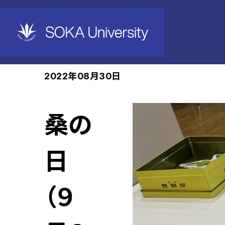
ホーム
News
2022年08月30日
桑の
日
（９