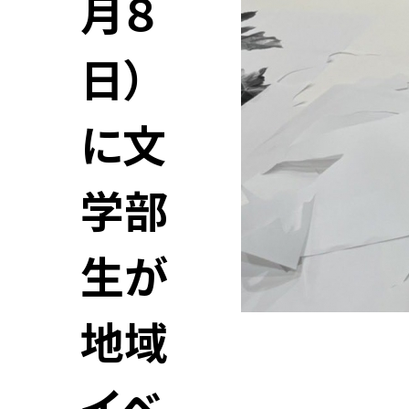
月８
日）
に文
学部
生が
地域