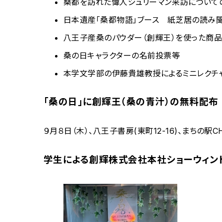
桑都を訪れた偉人シュリーマン来訪について
日本遺産「桑都物語」ブース 紙芝居の読み聞
八王子産桑のパウダー（創輝王）を使った商
桑の日キャラクターの名前投票等
本学文学部の伊藤貴雄教授によるミニレクチャ
「桑の日」に創輝王（桑の青汁）の無料配布
９月８日（木）、八王子書房(東町12-16)、まちの駅
学生による創輝株式会社本社ショーウィン