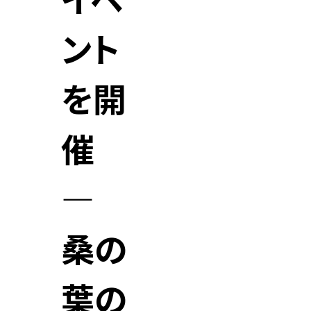
イベ
ント
を開
催
―
桑の
葉の