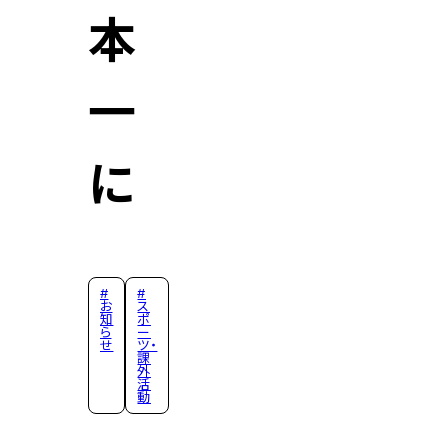
本
一
に
#
#
お
ス
知
ポ
ら
ー
せ
ツ・
課
外
活
動