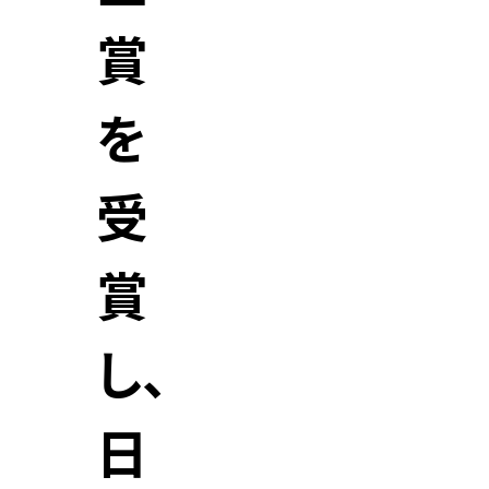
賞
を
受
賞
し、
日