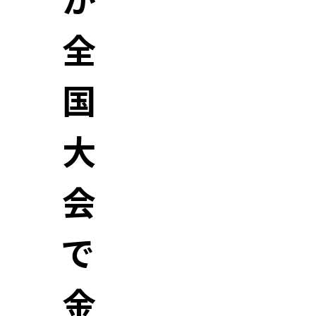
が
全
国
大
会
で
金