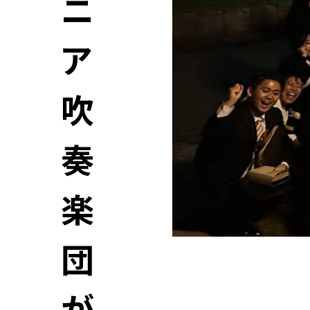
ニ
ア
吹
奏
楽
団