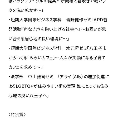
紙パックリサイクルの提案～新聞紙と霧吹きで紙パッ
クを洗い乾かす～」
・短期大学国際ビジネス学科 青野健作ゼミ「APD啓
発活動『声なき声を掬い上げる社会へ』～お互いが思
い合える居心地の良い環境に～」
・短期大学国際ビジネス学科 水元昇ゼミ「八王子市
からつくる「みらいカフェ」～人々が笑顔になる子育て
カフェを求めて～」
・法学部 中山雅司ゼミ 「アライ（Ally）の増加促進に
よるLGBTQ+が住みやすい街の実現 誰にとっても住み
心地の良い八王子へ」
〈特別賞〉