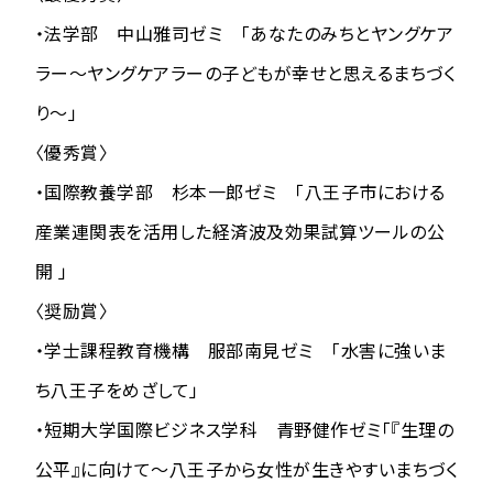
・法学部 中山雅司ゼミ 「あなたのみちとヤングケア
ラー～ヤングケアラーの⼦どもが幸せと思えるまちづく
り～」
〈優秀賞〉
・国際教養学部 杉本一郎ゼミ 「八王子市における
産業連関表を活用した経済波及効果試算ツールの公
開 」
〈奨励賞〉
・学士課程教育機構 服部南見ゼミ 「水害に強いま
ち八王子をめざして」
・短期大学国際ビジネス学科 青野健作ゼミ「『生理の
公平』に向けて～八王子から女性が生きやすいまちづく