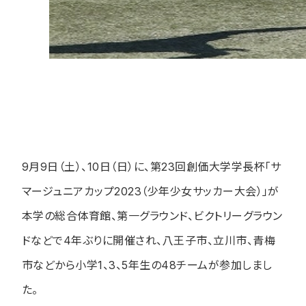
9
月
9
日（土）、
10
日（日）に、第
23
回創価大学学長杯「サ
マージュニアカップ
2023
（少年少女サッカー大会）」が
本学の総合体育館、第一グラウンド、ビクトリーグラウン
ドなどで
4
年ぶりに開催され、八王子市、立川市、青梅
市などから小学
1
、
3
、
5
年生の
48
チームが参加しまし
た。