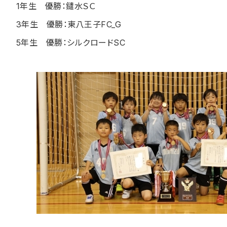
1
年生 優勝：鑓水ＳＣ
3
年生 優勝：東八王子
FC_G
5
年生 優勝：シルクロード
SC