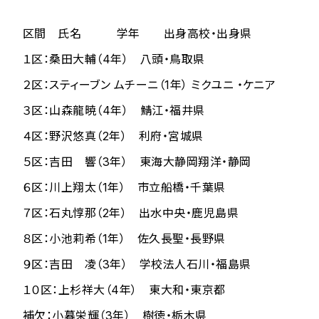
区間 氏名 学年 出身高校・出身県
１区：桑田大輔（4年） 八頭・鳥取県
２区：スティーブン ムチーニ（1年） ミクユニ ・ケニア
３区：山森龍暁（4年） 鯖江・福井県
４区：野沢悠真（2年） 利府・宮城県
５区：吉田 響（3年） 東海大静岡翔洋・静岡
６区：川上翔太（1年） 市立船橋・千葉県
７区：石丸惇那（2年） 出水中央・鹿児島県
８区：小池莉希（1年） 佐久長聖・長野県
９区：吉田 凌（3年） 学校法人石川・福島県
１０区：上杉祥大（4年） 東大和・東京都
補欠：小暮栄輝（3年） 樹徳・栃木県