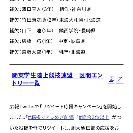
補欠：濱口直人（3年） 相洋・神奈川県
補欠：竹田康之助（2年）東海大札幌・北海道
補欠：山下 蓮（2年） 鎮西学院・長崎県
補欠：織橋 巧（1年） 中京・岐阜県
補欠：齊藤大空（1年） 利府・北海道
関東学生陸上競技連盟 区間エン
トリー一覧
広報Twitterで「リツイート応援キャンペーン」を開始し
ました。「
#箱根でアレめざ創価
」「
#総合3位以上
」がつ
いた投稿を皆でリツイートし、創大駅伝部の応援をお