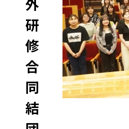
外
研
修
合
同
結