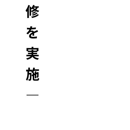
修
を
実
施
―