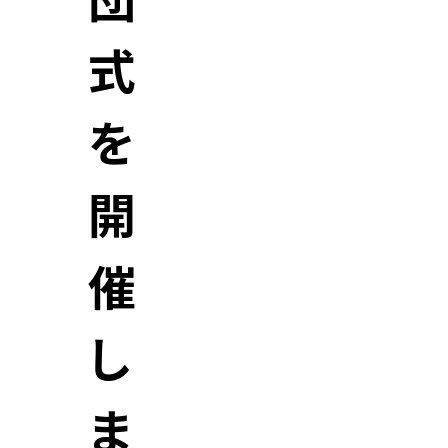
団
式
を
開
催
し
ま