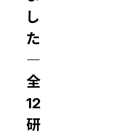
し
た
―
全
12
研