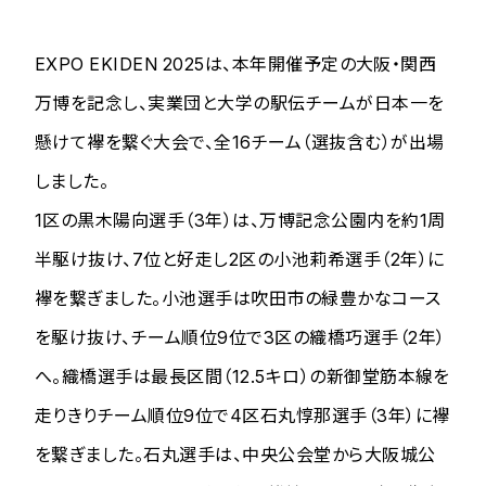
EXPO EKIDEN 2025は、本年開催予定の大阪・関西
万博を記念し、実業団と大学の駅伝チームが日本一を
懸けて襷を繋ぐ大会で、全16チーム（選抜含む）が出場
しました。
1区の黒木陽向選手（3年）は、万博記念公園内を約1周
半駆け抜け、7位と好走し2区の小池莉希選手（2年）に
襷を繋ぎました。小池選手は吹田市の緑豊かなコース
を駆け抜け、チーム順位9位で3区の織橋巧選手（2年）
へ。織橋選手は最長区間（12.5キロ）の新御堂筋本線を
走りきりチーム順位9位で4区石丸惇那選手（3年）に襷
を繋ぎました。石丸選手は、中央公会堂から大阪城公