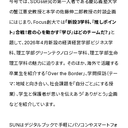
今号では、SDGs研究の第一人者である慶応義塾大学
の蟹江憲史教授と本学の佐藤伸二郎教授の対談企画
にはじまり、Focus創大では
「新設3学科、『推しポイン
ト』合戦！君の心を動かす『学び』はどのチームだ？」
と
題して、2026年4月新設の経済経営学部ビジネス学
科、理工学部グリーンテクノロジー学科、理工学部生命
理工学科の魅力に迫ります。 そのほか、海外で活躍する
卒業生を紹介する「Over the Border」、学問探訪（テー
マ：地域と向き合い、社会課題を『自分ごと』にする授
業）、学生と保護者が思いを伝えあう「ありがとう」企画
などを紹介しています。
SUNはデジタルブックで手軽にパソコンやスマートフォ