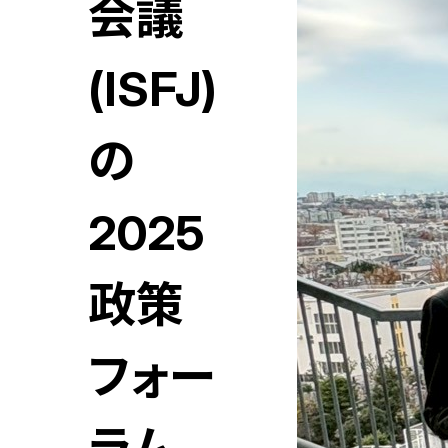
会議
(ISFJ)
の
2025
政策
フォー