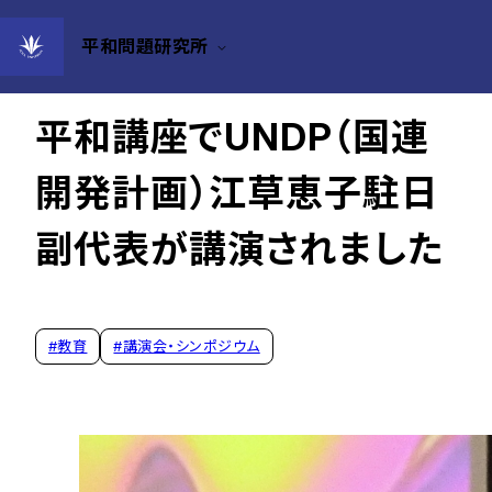
平和問題研究所
2023年10月19日
平和講座でUNDP（国連
開発計画）江草恵子駐日
副代表が講演されました
#
教育
#
講演会・シンポジウム