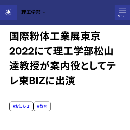
理工学部
2023年02月08日
MENU
国際粉体工業展東京
2022にて理工学部松山
達教授が案内役としてテ
レ東BIZに出演
#
お知らせ
#
教育