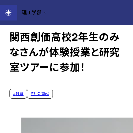
理工学部
2026年06月15日
関西創価高校2年生のみ
なさんが体験授業と研究
室ツアーに参加！
#
教育
#
社会貢献