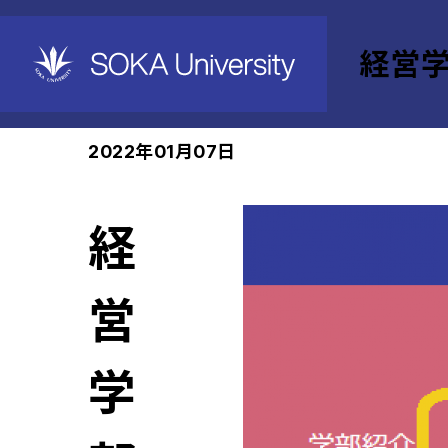
経営
ホーム
経営学部
News
2022年01月07日
経
営
学