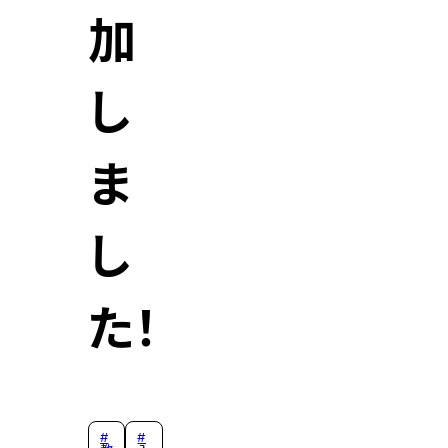
加
し
ま
し
た！
#
#