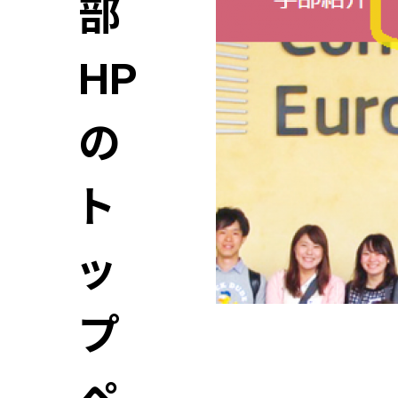
部
HP
の
ト
ッ
プ