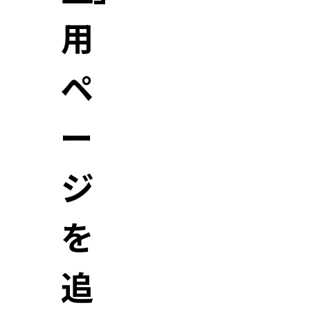
用
ペ
ー
ジ
を
追