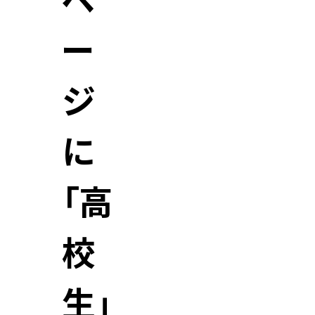
ペ
ー
ジ
に
「高
校
生」