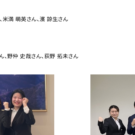
、米満 萌英さん、濱 諒生さん
ん、野仲 史哉さん、荻野 拓未さん