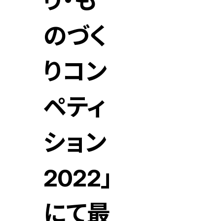
り・も
のづく
りコン
ペティ
ション
2022」
にて最