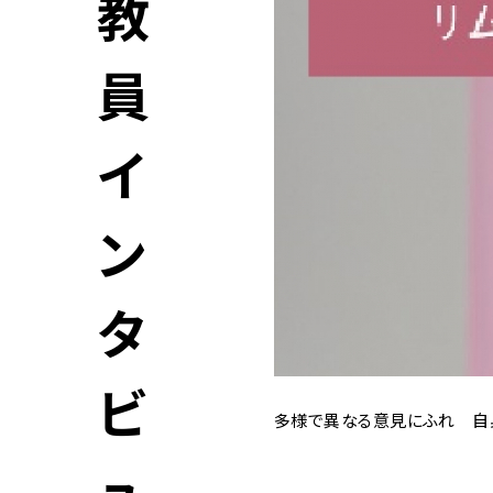
教
員
イ
ン
タ
ビ
多様で異なる意見にふれ 自