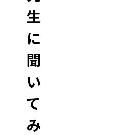
生
に
聞
い
て
み