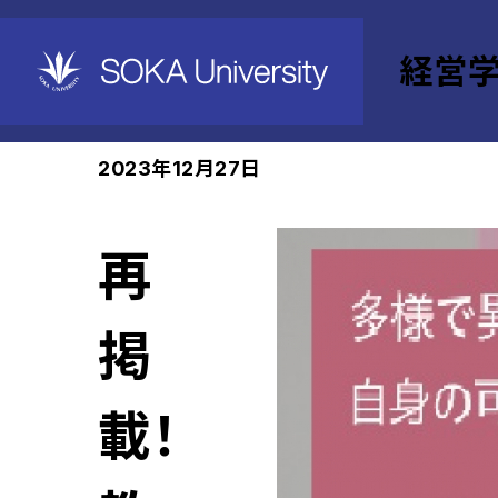
経営
ホーム
経営学部
News
2023年12月27日
再
掲
載！