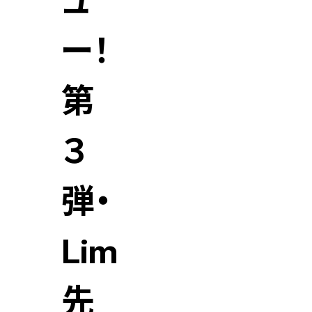
ュ
ー！
第
３
弾・
Lim
先