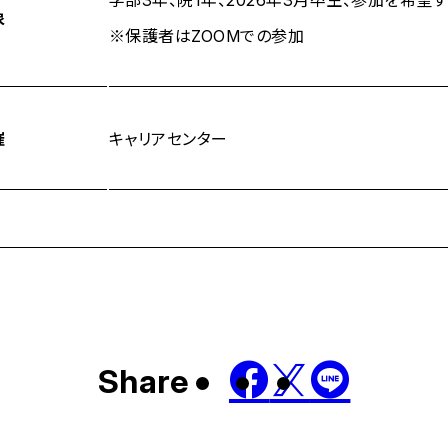
学部3年、院1年、2026年3月卒生、参加を希望
象
※保護者はZOOMでの参加
催
キャリアセンター
Share