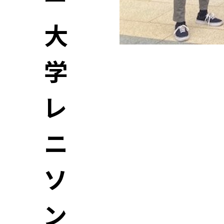
ー
大
学
鈴木学長とフレッ
レ
ニ
ソ
ン