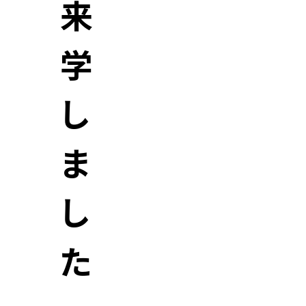
来
学
し
ま
し
た