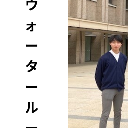
ウ
ォ
ー
タ
ー
ル