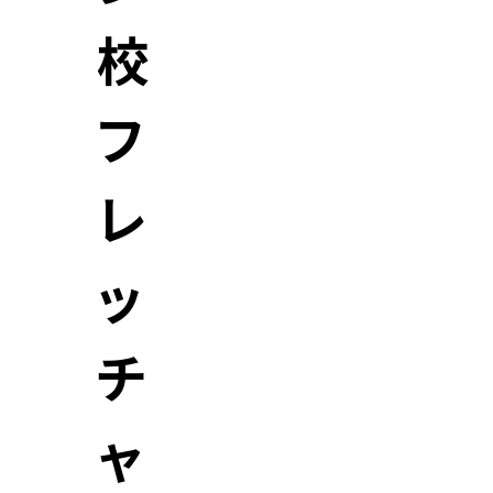
校
フ
レ
ッ
チ
ャ