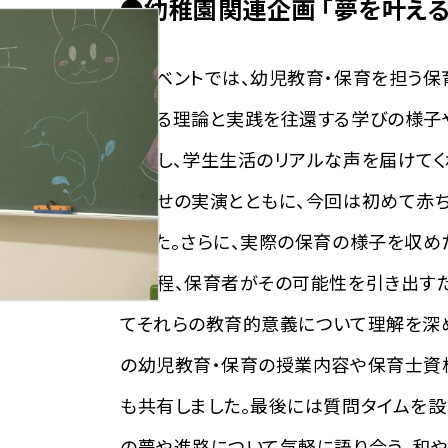
●幼稚園関連企画 「夢を叶える
本イベントでは、幼児教育・保育を担う保
おける理論と実践を往還する学びの様子
紹介し、学生生活のリアルな声を届けてく
聞かせの実演とともに、今回は初めて赤
ました。さらに、実際の保育の様子を収め
の過程、保育者がその可能性を引き出す
てそれらの教育的意義について理解を深
の幼児教育・保育の授業内容や保育士資
も共有しました。最後には質問タイムを設
の夢や進路について気軽に語り合う、和や