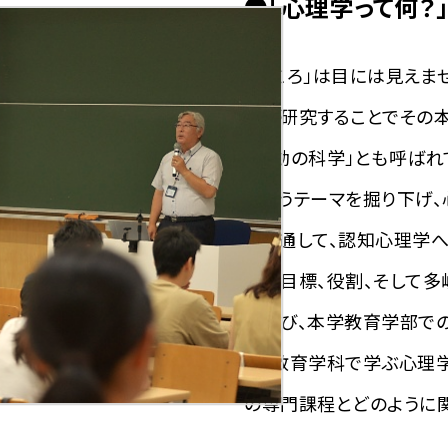
●「心理学って何？
「こころ」は目には見えま
的に研究することでその本
「行動の科学」とも呼ばれ
というテーマを掘り下げ
とを通して、認知心理学へ
学の目標、役割、そして
を学び、本学教育学部で
に、教育学科で学ぶ心理
の専門課程とどのように