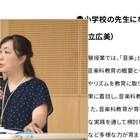
●小学校の先生に
（足立広美）
本体験授業では、「音楽」
ける音楽科教育の概要と
音楽やリズムを教育に取
な効果に着目し、音楽科
た。また、音楽科教育が育
体的な実践を通して検討
受性など多様な力が育ま