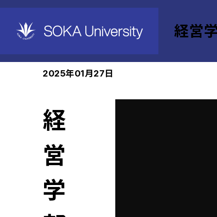
経営
ホーム
経営学部
News
2025年01月27日
経
営
学