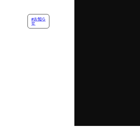
#
お知ら
せ