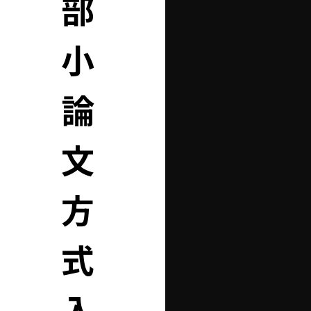
部
小
論
文
方
式