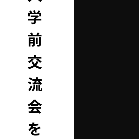
学
前
交
流
会
を