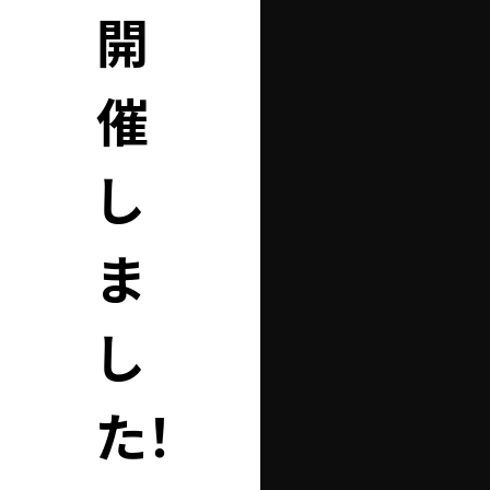
開
催
し
ま
し
た！