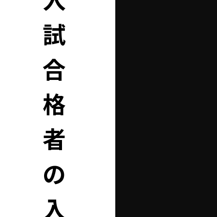
入
試
合
格
者
の
入