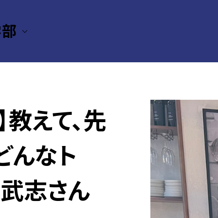
学部
】教えて、先
どんなト
榎本武志さん