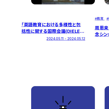
#
教育
#
「英語教育における多様性と包
周恩来
括性に関する国際会議(DIELE)」
念シン
を5/11-12に開催します【参加申
2024.05.11 - 2024.05.12
込受付中(早割2/15迄)】