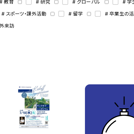
# 教育
# 研究
# グローバル
# 
# スポーツ・課外活動
# 留学
# 卒業生の
海外来訪