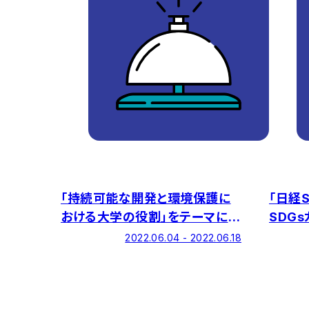
「持続可能な開発と環境保護に
「日経S
おける大学の役割」をテーマに、
SDG
「価値創造×SDGs」シリアルイベ
学部の
2022.06.04 - 2022.06.18
ントを開催
ます