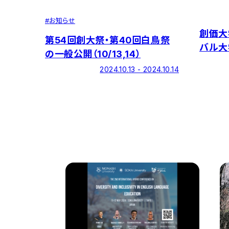
#
お知らせ
創価大
第54回創大祭・第40回白鳥祭
バル大
の一般公開（10/13,14）
ンポジ
2024.10.13 - 2024.10.14
【事前