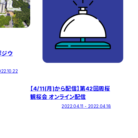
ポジウ
022.10.22
【4/11(月)から配信】第42回周桜
観桜会 オンライン配信
2022.04.11 - 2022.04.18