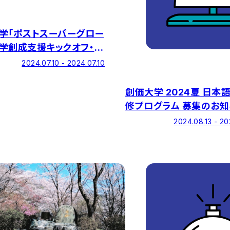
学「ポストスーパーグロー
学創成支援キックオフ・シ
ウム」を7/10に開催します
2024.07.10 - 2024.07.10
参加登録：7/8迄】
創価大学 2024夏 日本
修プログラム 募集のお知
（申込期間：5/8～5/31）
2024.08.13 - 20