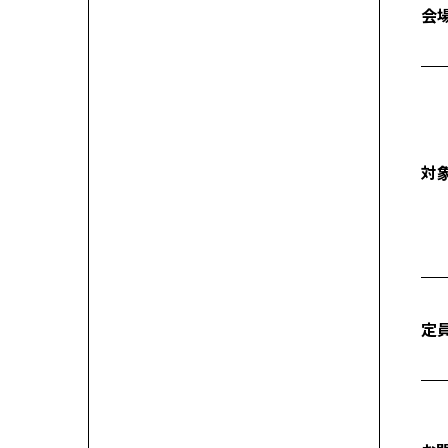
会
対
定