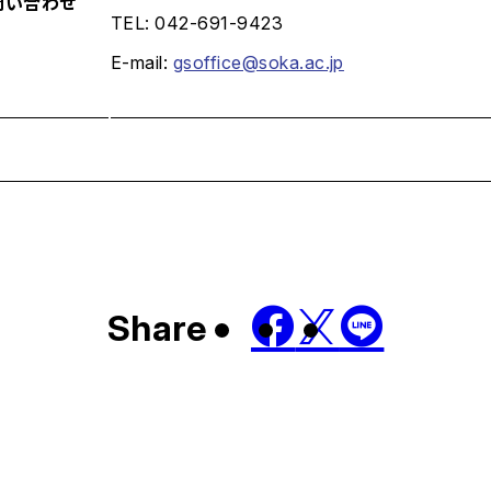
問い合わせ
TEL: 042-691-9423
E-mail:
gsoffice@soka.ac.jp
Share