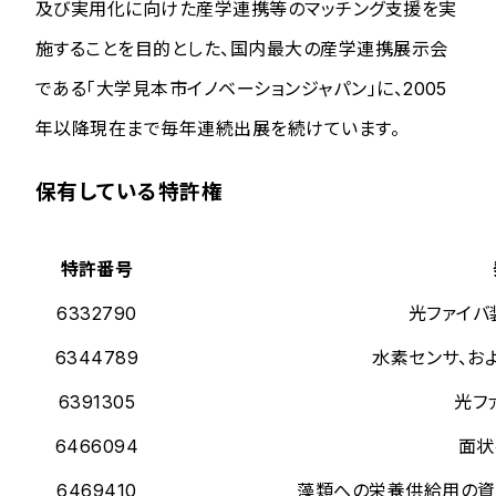
及び実用化に向けた産学連携等のマッチング支援を実
施することを目的とした、国内最大の産学連携展示会
である「大学見本市イノベーションジャパン」に、2005
年以降現在まで毎年連続出展を続けています。
保有している特許権
特許番号
6332790
光ファイバ
6344789
水素センサ、お
6391305
光フ
6466094
面状
6469410
藻類への栄養供給用の資