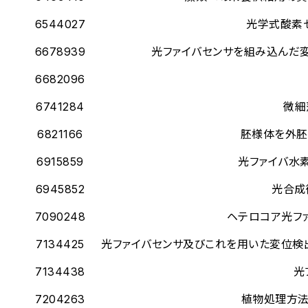
6544027
光学式酸素
6678939
光ファイバセンサを組み込んだ
6682096
6741284
微細
6821166
胚様体を外胚
6915859
光ファイバ水
6945852
光合成
7090248
ヘテロコア光フ
7134425
光ファイバセンサ及びこれを用いた変位検
7134438
光
7204263
植物処理方法