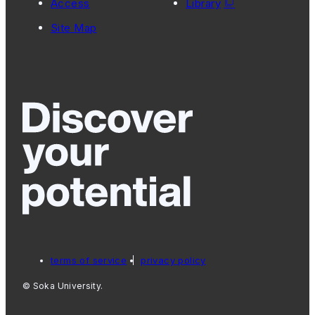
Access
Library
Site Map
terms of service
privacy policy
© Soka University.