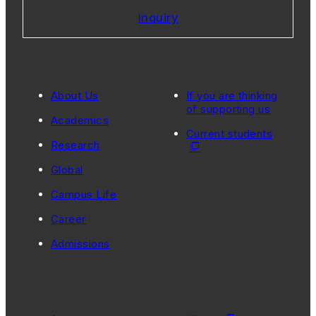
Inquiry
About Us
If you are thinking
of supporting us
Academics
Current students
Research
Global
Campus Life
Career
Admissions