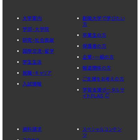
大学案内
創価大学で学びたい
方
学部・大学院
卒業生の方
研究・社会貢献
保護者の方
国際交流・留学
企業・一般の方
学生生活
報道関係の方
就職・キャリア
ご支援をお考えの方
入試情報
学習支援ポータルサ
イトPLAS
資料請求
スペシャルコンテン
ツ