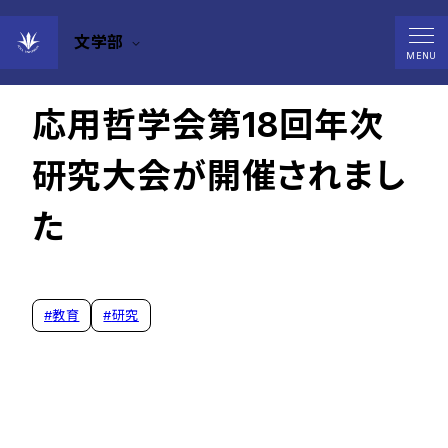
文学部
2026年06月01日
MENU
応用哲学会第18回年次
研究大会が開催されまし
た
#
教育
#
研究