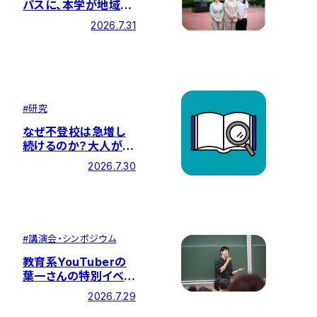
パスに、本学が地域の
方々と取り組む「福祉
2026.7.31
のまちづくり」の紹介
記事が掲載されました
#
研究
なぜ不登校は急増し
続けるのか？大人が見
直すべき「学習観」と子
2026.7.30
どもの自己受容感を
育む「言葉かけ」とは
― 特設サイト『問いの
編集室』に最新記事を
公開
#
講演会・シンポジウム
教育系YouTuberの
葉一さんの特別イベン
ト「遠すぎる目標。それ
2026.7.29
でも私はこう戦った」