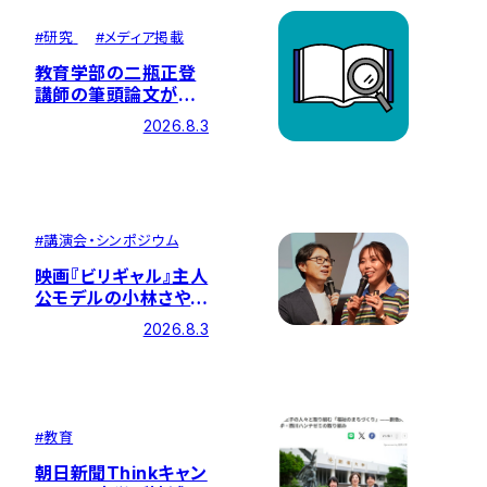
#
研究
#
メディア掲載
教育学部の二瓶正登
講師の筆頭論文が国
際的な学術誌に掲載
2026.8.3
されました
#
講演会・シンポジウム
映画『ビリギャル』主人
公モデルの小林さやか
氏、同著者の坪田信貴
2026.8.3
氏による特別イベント
を開催しました
#
教育
朝日新聞Thinkキャン