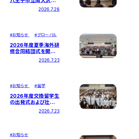
八王子市立南大沢中
学校にて中学校と企業
2026.7.28
を繋ぐ「特別講義」を
実施しました
#
お知らせ
#
グローバル
2026年度夏季海外研
修合同結団式を開催
しました―全11研修を
2026.7.23
実施
#
お知らせ
#
留学
2026年度交換留学生
の出発式および壮行
会が開催されました－
2026.7.23
27カ国・地域に留学
#
お知らせ