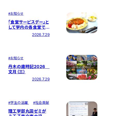
を開催しました
#
お知らせ
「食堂サービスデー」と
して学内の各食堂でカ
ツカレーを提供しまし
2026.7.29
た
#
お知らせ
丹木の歳時記2026
文月（三）
2026.7.29
#
学生の活躍
#
社会貢献
理工学部丸田ゼミが