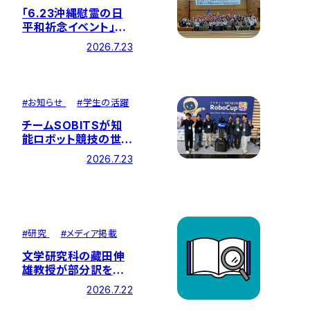
「6.23沖縄慰霊の日
平和祈念イベント」を
開催しました
2026.7.23
#
お知らせ
#
学生の活躍
チームSOBITSが知
能ロボット競技の世界
大会「RoboCup
2026.7.23
2026」に出場！総合成
績13位、ポスター発表
で世界4位の結果を収
めました
#
研究
#
メディア掲載
文学研究科の藏田伸
雄教授が部分訳を担
当した『臨床倫理学 第
2026.7.22
9版』が刊行されまし