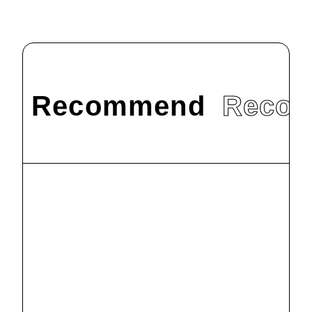
Recommend
Reco
#
お知らせ
#
メディア
掲載
9/9付の東京新
聞朝刊「八王子
と『桑』 不思議な
2022.9.9
縁を学ぶ」の見
出しで、文学部生
#
お知らせ
#
メディア
掲載
の活動が紹介さ