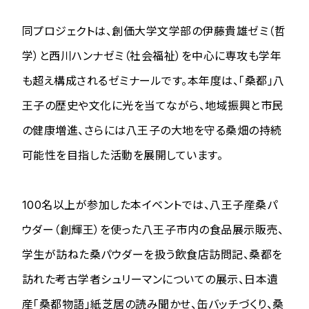
同プロジェクトは、創価大学文学部の伊藤貴雄ゼミ（哲
学）と西川ハンナゼミ（社会福祉）を中心に専攻も学年
も超え構成されるゼミナールです。本年度は、「桑都」八
王子の歴史や文化に光を当てながら、地域振興と市民
の健康増進、さらには八王子の大地を守る桑畑の持続
可能性を目指した活動を展開しています。
100名以上が参加した本イベントでは、八王子産桑パ
ウダー（創輝王）を使った八王子市内の食品展示販売、
学生が訪ねた桑パウダーを扱う飲食店訪問記、桑都を
訪れた考古学者シュリーマンについての展示、日本遺
産「桑都物語」紙芝居の読み聞かせ、缶バッチづくり、桑