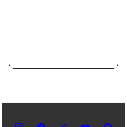
9/7付の毎日新
れました
聞朝刊「葉を使っ
た食文化発信」
2022.9.8
の見出しで、文学
部生の活動が紹
#
お知らせ
#
教育
介されました
桑の日（９月８
日）に文学部生
が地域イベント
2022.8.30
を開催 ― 桑の
葉の食文化を広
め健康と八王子
の大地を守る