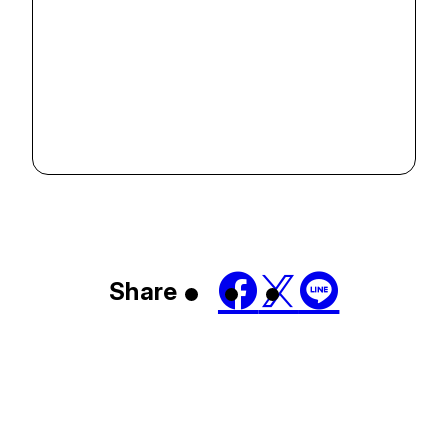
#
教育
#
社会貢献
「ベートーヴェン
と『歓喜の歌』
展」に識者から
2024.12.6
好評の声が寄せ
られています
Share