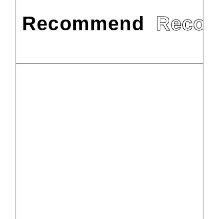
Recommend
Reco
#
お知らせ
「ベートーヴェン
と『歓喜の歌』
展」が開幕しまし
2024.11.13
#
学生の活躍
た【11月1日～12
月27日】 ― 世界
「ベートーヴェン
的偉人の足跡を
第9初演200周
示す直筆書簡を
年」記念企画とし
2024.12.3
全文翻訳付で公
て、書店での学生
開
による「選書コー
ナー」を開催中