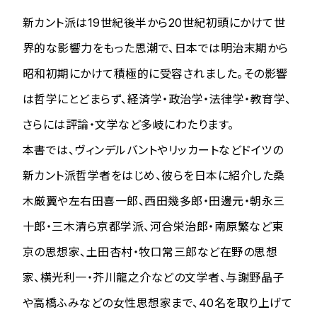
新カント派は19世紀後半から20世紀初頭にかけて世
界的な影響力をもった思潮で、日本では明治末期から
昭和初期にかけて積極的に受容されました。その影響
は哲学にとどまらず、経済学・政治学・法律学・教育学、
さらには評論・文学など多岐にわたります。
本書では、ヴィンデルバントやリッカートなどドイツの
新カント派哲学者をはじめ、彼らを日本に紹介した桑
木厳翼や左右田喜一郎、西田幾多郎・田邊元・朝永三
十郎・三木清ら京都学派、河合栄治郎・南原繁など東
京の思想家、土田杏村・牧口常三郎など在野の思想
家、横光利一・芥川龍之介などの文学者、与謝野晶子
や高橋ふみなどの女性思想家まで、40名を取り上げて