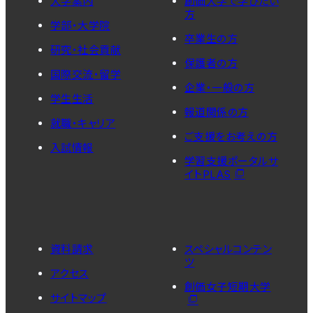
大学案内
創価大学で学びたい
方
学部・大学院
卒業生の方
研究・社会貢献
保護者の方
国際交流・留学
企業・一般の方
学生生活
報道関係の方
就職・キャリア
ご支援をお考えの方
入試情報
学習支援ポータルサ
イトPLAS
資料請求
スペシャルコンテン
ツ
アクセス
創価女子短期大学
サイトマップ