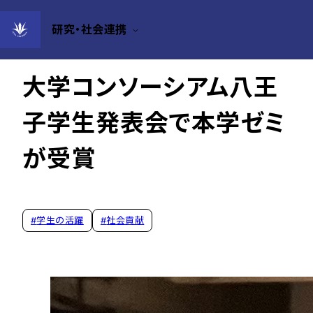
研究・社会連携
2024年12月08日
大学コンソーシアム八王
子学生発表会で本学ゼミ
が受賞
#
学生の活躍
#
社会貢献