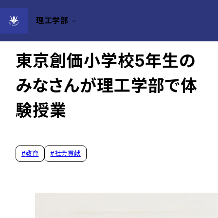
理工学部
2025年05月26日
東京創価小学校5年生の
みなさんが理工学部で体
験授業
#
教育
#
社会貢献