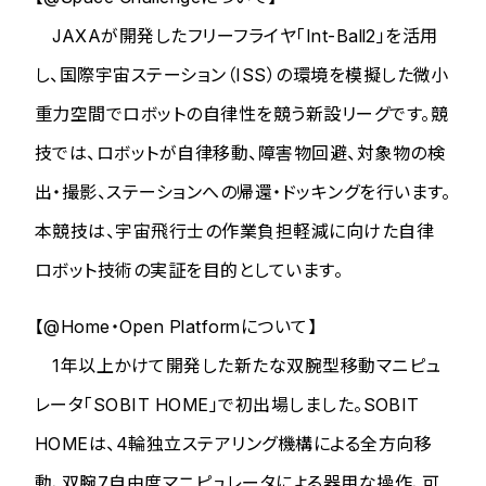
JAXAが開発したフリーフライヤ「Int-Ball2」を活用
し、国際宇宙ステーション（ISS）の環境を模擬した微小
重力空間でロボットの自律性を競う新設リーグです。競
技では、ロボットが自律移動、障害物回避、対象物の検
出・撮影、ステーションへの帰還・ドッキングを行います。
本競技は、宇宙飛行士の作業負担軽減に向けた自律
ロボット技術の実証を目的としています。
【@Home・Open Platformについて】
1年以上かけて開発した新たな双腕型移動マニピュ
レータ「SOBIT HOME」で初出場しました。SOBIT
HOMEは、4輪独立ステアリング機構による全方向移
動、双腕7自由度マニピュレータによる器用な操作、可