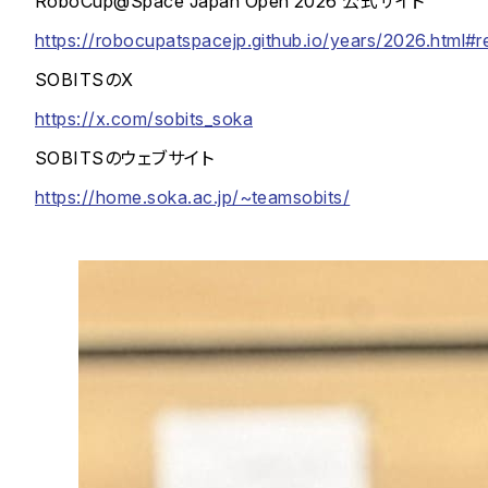
RoboCup@Space Japan Open 2026 公式サイト
https://robocupatspacejp.github.io/years/2026.html#re
SOBITSのX
https://x.com/sobits_soka
SOBITSのウェブサイト
https://home.soka.ac.jp/~teamsobits/