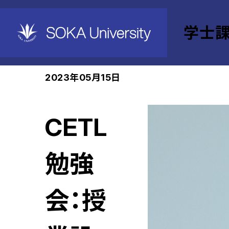
学士
ホーム
学士課程教育機構
教育・学習支援セン
2023年05月15日
CETL
勉強
会：授