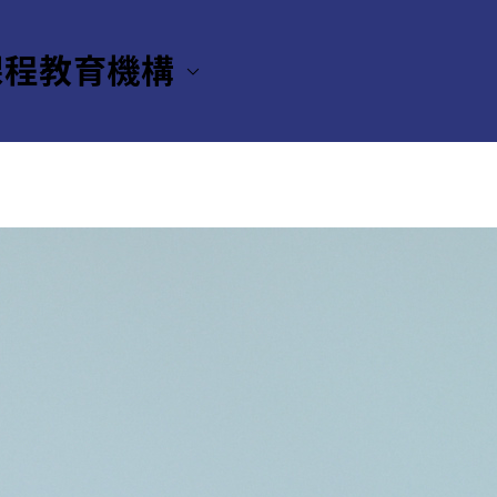
課程教育機構
ター（CETL）
News