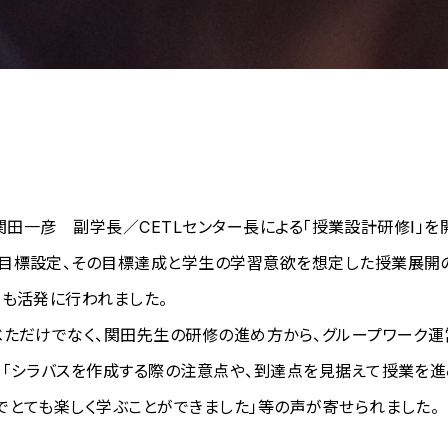
、関田一彦 副学長／CETLセンター長による「授業設計研修Ⅰ」を
目標設定、その目標達成と学生の学習意欲を想定した授業展開の
換も活発に行われました。
ただけでなく、関田先生の研修の進め方から、グループワーク運
」「シラバスを作成する際の注意点や、到達点を見据えて授業を進
でとても楽しく学ぶことができました」等の声が寄せられました。