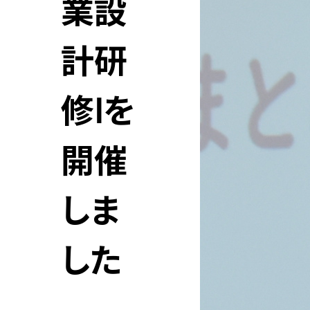
業設
計研
修Ⅰを
開催
しま
した