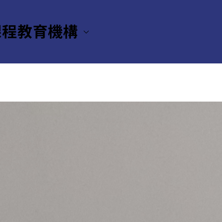
課程教育機構
ター（CETL）
News