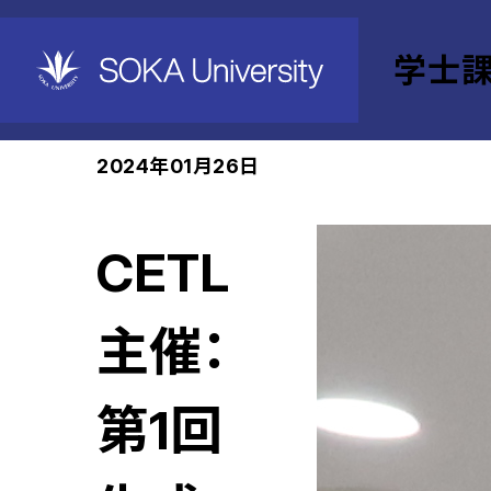
学士
ホーム
学士課程教育機構
教育・学習支援セン
2024年01月26日
CETL
主催：
第1回