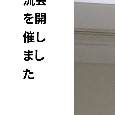
流会
を開
催し
まし
た