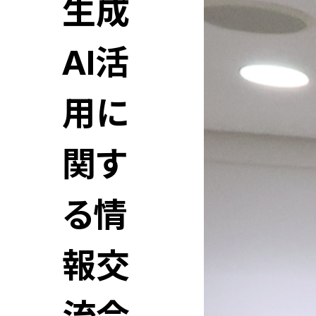
生成
AI活
用に
関す
る情
報交