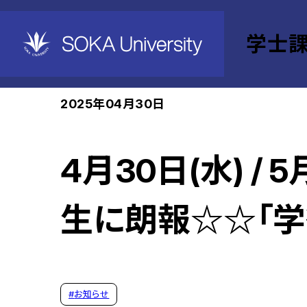
学士
ホーム
学士課程教育機構
SPACe
Event
2025年04月30日
4月30日(水) /
生に朗報☆☆「学
#
お知らせ