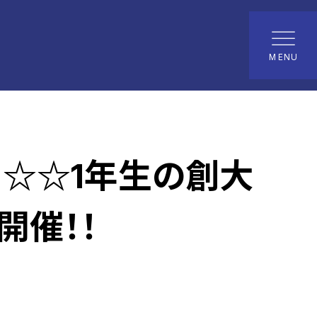
MENU
限定】☆☆1年生の創大
開催！！