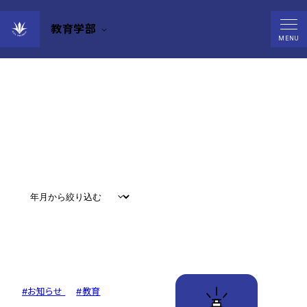
教育学部
News
MENU
すべて
#
お知らせ
#
教育
#
研究
#
グローバル
#
お知らせ
#
教育