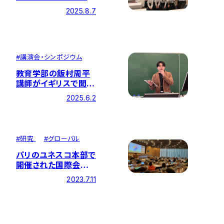
学ユネスコクラブと創
2025.8.7
価高校生が合同で分
科会を行いました
#
講演会・シンポジウム
教育学部の飯村周平
講師がイギリスで開催
の「国際感受性学会」
2025.6.2
で招待講演
#
研究
#
グローバル
パリのユネスコ本部で
開催された国際会議
「ANGEL
2023.7.11
Conference 2023」
で、本研究所所員と本
学教員が発表