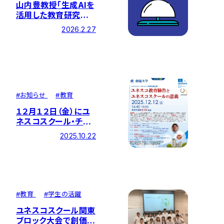
山内豊教授「生成AIを
活用した教育研究の
進め方」講演会開催の
2026.2.27
お知らせ
#
お知らせ
#
教育
１２月１２日（金）にユ
ネスコスクール・チャ
レンジ校等応援企画
2025.10.22
を開催いたします。
#
教育
#
学生の活躍
ユネスコスクール関東
ブロック大会で創価大